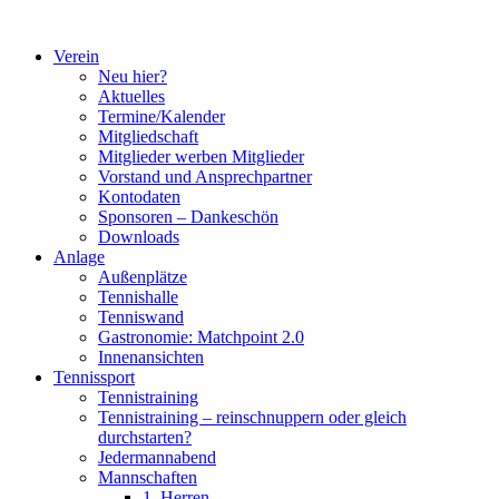
Zum
Inhalt
Verein
springen
Neu hier?
Aktuelles
Termine/Kalender
Mitgliedschaft
Mitglieder werben Mitglieder
Vorstand und Ansprechpartner
Kontodaten
Sponsoren – Dankeschön
Downloads
Anlage
Außenplätze
Tennishalle
Tenniswand
Gastronomie: Matchpoint 2.0
Innenansichten
Tennissport
Tennistraining
Tennistraining – reinschnuppern oder gleich
durchstarten?
Jedermannabend
Mannschaften
1. Herren