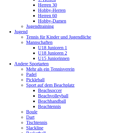
Herren 30
Hobby-Herren
Herren 60
Hobby-Damen
Jugendtraining
Jugend
Tennis für Kinder und Jugendliche
Mannschaften
U18 Junioren 1
U18 Junioren 2
U15 Juniorinnen
Andere Sportarten
Mehr als ein Tennisverein
Padel
Pickleball
Sport auf dem Beachplatz
Beachsoccer
Beachvolleyball
Beachhandball
Beachtennis
Boule
Dart
Tischtennis
Slackline