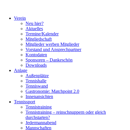
Verein
Neu hier?
Aktuelles
Termine/Kalender
Mitgliedschaft
Mitglieder werben Mitglieder
Vorstand und Ansprechpartner
Kontodaten
Sponsoren – Dankeschön
Downloads
Anlage
Außenplätze
Tennishalle
Tenniswand
Gastronomie: Matchpoint 2.0
Innenansichten
Tennissport
Tennistraining
Tennistraining – reinschnuppern oder gleich
durchstarten?
Jedermannabend
Mannschaften