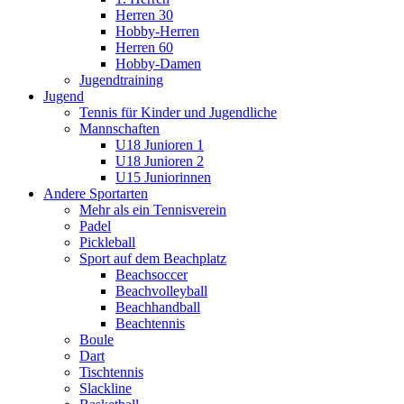
Herren 30
Hobby-Herren
Herren 60
Hobby-Damen
Jugendtraining
Jugend
Tennis für Kinder und Jugendliche
Mannschaften
U18 Junioren 1
U18 Junioren 2
U15 Juniorinnen
Andere Sportarten
Mehr als ein Tennisverein
Padel
Pickleball
Sport auf dem Beachplatz
Beachsoccer
Beachvolleyball
Beachhandball
Beachtennis
Boule
Dart
Tischtennis
Slackline