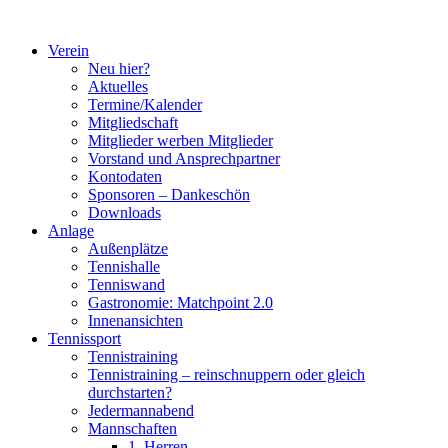
Zum
Inhalt
Verein
springen
Neu hier?
Aktuelles
Termine/Kalender
Mitgliedschaft
Mitglieder werben Mitglieder
Vorstand und Ansprechpartner
Kontodaten
Sponsoren – Dankeschön
Downloads
Anlage
Außenplätze
Tennishalle
Tenniswand
Gastronomie: Matchpoint 2.0
Innenansichten
Tennissport
Tennistraining
Tennistraining – reinschnuppern oder gleich
durchstarten?
Jedermannabend
Mannschaften
1. Herren