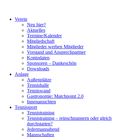
Verein
Neu hier?
Aktuelles
Termine/Kalender
Mitgliedschaft
Mitglieder werben Mitglieder
Vorstand und Ansprechpartner
Kontodaten
Sponsoren – Dankeschön
Downloads
Anlage
Außenplätze
Tennishalle
Tenniswand
Gastronomie: Matchpoint 2.0
Innenansichten
Tennissport
Tennistraining
Tennistraining – reinschnuppern oder gleich
durchstarten?
Jedermannabend
Mannschaften