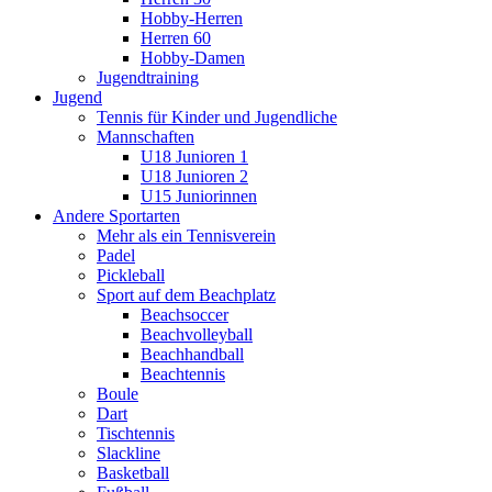
Hobby-Herren
Herren 60
Hobby-Damen
Jugendtraining
Jugend
Tennis für Kinder und Jugendliche
Mannschaften
U18 Junioren 1
U18 Junioren 2
U15 Juniorinnen
Andere Sportarten
Mehr als ein Tennisverein
Padel
Pickleball
Sport auf dem Beachplatz
Beachsoccer
Beachvolleyball
Beachhandball
Beachtennis
Boule
Dart
Tischtennis
Slackline
Basketball