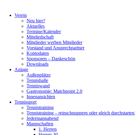
Zum
Inhalt
Verein
springen
Neu hier?
Aktuelles
Termine/Kalender
Mitgliedschaft
Mitglieder werben Mitglieder
Vorstand und Ansprechpartner
Kontodaten
Sponsoren – Dankeschön
Downloads
Anlage
Außenplätze
Tennishalle
Tenniswand
Gastronomie: Matchpoint 2.0
Innenansichten
Tennissport
Tennistraining
Tennistraining – reinschnuppern oder gleich durchstarten
Jedermannabend
Mannschaften
1. Herren
Herren 30