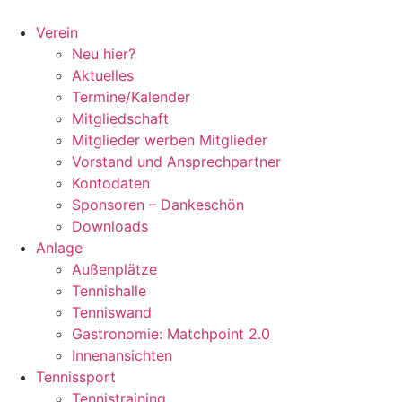
Zum
Inhalt
Verein
springen
Neu hier?
Aktuelles
Termine/Kalender
Mitgliedschaft
Mitglieder werben Mitglieder
Vorstand und Ansprechpartner
Kontodaten
Sponsoren – Dankeschön
Downloads
Anlage
Außenplätze
Tennishalle
Tenniswand
Gastronomie: Matchpoint 2.0
Innenansichten
Tennissport
Tennistraining