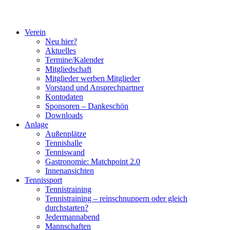
Verein
Neu hier?
Aktuelles
Termine/Kalender
Mitgliedschaft
Mitglieder werben Mitglieder
Vorstand und Ansprechpartner
Kontodaten
Sponsoren – Dankeschön
Downloads
Anlage
Außenplätze
Tennishalle
Tenniswand
Gastronomie: Matchpoint 2.0
Innenansichten
Tennissport
Tennistraining
Tennistraining – reinschnuppern oder gleich
durchstarten?
Jedermannabend
Mannschaften