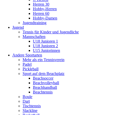
Herren 30
Hobby-Herren
Herren 60
Hobby-Damen
Jugendtraining
Jugend
Tennis für Kinder und Jugendliche
Mannschaften
U18 Junioren 1
U18 Junioren 2
U15 Juniorinnen
Andere Sportarten
Mehr als ein Tennisverein
Padel
Pickleball
Sport auf dem Beachplatz
Beachsoccer
Beachvolleyball
Beachhandball
Beachtennis
Boule
Dart
Tischtennis
Slackline