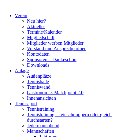
Zum
Inhalt
Verein
springen
Neu hier?
Aktuelles
Termine/Kalender
Mitgliedschaft
Mitglieder werben Mitglieder
Vorstand und Ansprechpartner
Kontodaten
Sponsoren – Dankeschön
Downloads
Anlage
Außenplätze
Tennishalle
Tenniswand
Gastronomie: Matchpoint 2.0
Innenansichten
Tennissport
Tennistraining
Tennistraining – reinschnuppern oder gleich
durchstarten?
Jedermannabend
Mannschaften
1. Herren