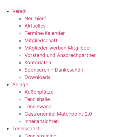
Zum
Inhalt
Verein
springen
Neu hier?
Aktuelles
Termine/Kalender
Mitgliedschaft
Mitglieder werben Mitglieder
Vorstand und Ansprechpartner
Kontodaten
Sponsoren – Dankeschön
Downloads
Anlage
Außenplätze
Tennishalle
Tenniswand
Gastronomie: Matchpoint 2.0
Innenansichten
Tennissport
Tennistraining