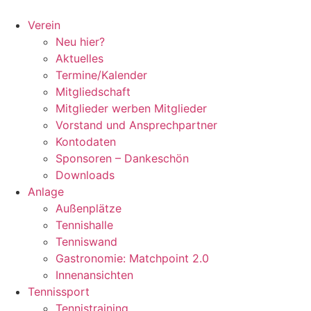
Zum
Inhalt
Verein
springen
Neu hier?
Aktuelles
Termine/Kalender
Mitgliedschaft
Mitglieder werben Mitglieder
Vorstand und Ansprechpartner
Kontodaten
Sponsoren – Dankeschön
Downloads
Anlage
Außenplätze
Tennishalle
Tenniswand
Gastronomie: Matchpoint 2.0
Innenansichten
Tennissport
Tennistraining