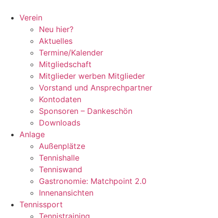
Zum
Inhalt
Verein
springen
Neu hier?
Aktuelles
Termine/Kalender
Mitgliedschaft
Mitglieder werben Mitglieder
Vorstand und Ansprechpartner
Kontodaten
Sponsoren – Dankeschön
Downloads
Anlage
Außenplätze
Tennishalle
Tenniswand
Gastronomie: Matchpoint 2.0
Innenansichten
Tennissport
Tennistraining