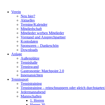
Zum
Inhalt
Verein
springen
Neu hier?
Aktuelles
Termine/Kalender
Mitgliedschaft
Mitglieder werben Mitglieder
Vorstand und Ansprechpartner
Kontodaten
Sponsoren – Dankeschön
Downloads
Anlage
Außenplätze
Tennishalle
Tenniswand
Gastronomie: Matchpoint 2.0
Innenansichten
Tennissport
Tennistraining
Tennistraining – reinschnuppern oder gleich durchstarten
Jedermannabend
Mannschaften
1. Herren
Herren 30