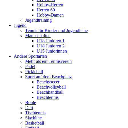
Hobby-Herren
Herren 60
Hobby-Damen
Jugendtraining
Jugend
Tennis für Kinder und Jugendliche
Mannschaften
U18 Junioren 1
U18 Junioren 2
U15 Juniorinnen
Andere Sportarten
Mehr als ein Tennisverein
Padel
Pickleball
Sport auf dem Beachplatz
Beachsoccer
Beachvolleyball
Beachhandball
Beachtennis
Boule
Dart
Tischtennis
Slackline
Basketball