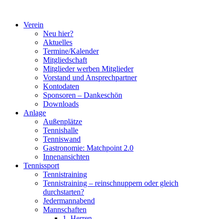
Zum
Inhalt
Verein
springen
Neu hier?
Aktuelles
Termine/Kalender
Mitgliedschaft
Mitglieder werben Mitglieder
Vorstand und Ansprechpartner
Kontodaten
Sponsoren – Dankeschön
Downloads
Anlage
Außenplätze
Tennishalle
Tenniswand
Gastronomie: Matchpoint 2.0
Innenansichten
Tennissport
Tennistraining
Tennistraining – reinschnuppern oder gleich
durchstarten?
Jedermannabend
Mannschaften
1. Herren