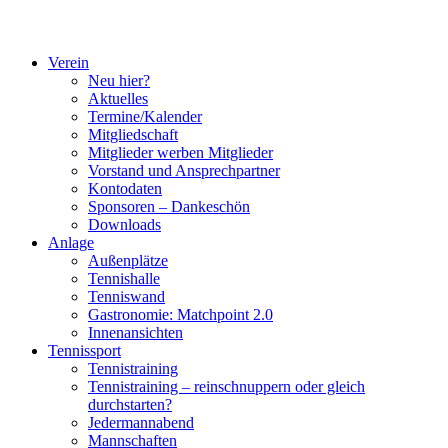
Verein
Neu hier?
Aktuelles
Termine/Kalender
Mitgliedschaft
Mitglieder werben Mitglieder
Vorstand und Ansprechpartner
Kontodaten
Sponsoren – Dankeschön
Downloads
Anlage
Außenplätze
Tennishalle
Tenniswand
Gastronomie: Matchpoint 2.0
Innenansichten
Tennissport
Tennistraining
Tennistraining – reinschnuppern oder gleich
durchstarten?
Jedermannabend
Mannschaften