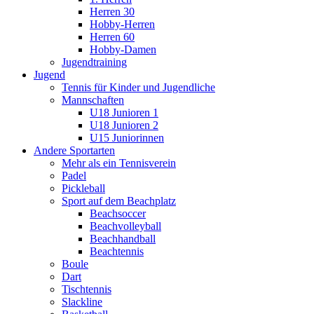
Herren 30
Hobby-Herren
Herren 60
Hobby-Damen
Jugendtraining
Jugend
Tennis für Kinder und Jugendliche
Mannschaften
U18 Junioren 1
U18 Junioren 2
U15 Juniorinnen
Andere Sportarten
Mehr als ein Tennisverein
Padel
Pickleball
Sport auf dem Beachplatz
Beachsoccer
Beachvolleyball
Beachhandball
Beachtennis
Boule
Dart
Tischtennis
Slackline