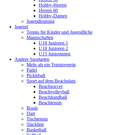
Hobby-Herren
Herren 60
Hobby-Damen
Jugendtraining
Jugend
Tennis für Kinder und Jugendliche
Mannschaften
U18 Junioren 1
U18 Junioren 2
U15 Juniorinnen
Andere Sportarten
Mehr als ein Tennisverein
Padel
Pickleball
Sport auf dem Beachplatz
Beachsoccer
Beachvolleyball
Beachhandball
Beachtennis
Boule
Dart
Tischtennis
Slackline
Basketball