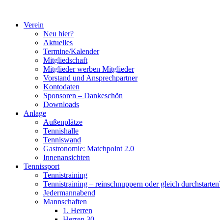
Zum
Inhalt
Verein
springen
Neu hier?
Aktuelles
Termine/Kalender
Mitgliedschaft
Mitglieder werben Mitglieder
Vorstand und Ansprechpartner
Kontodaten
Sponsoren – Dankeschön
Downloads
Anlage
Außenplätze
Tennishalle
Tenniswand
Gastronomie: Matchpoint 2.0
Innenansichten
Tennissport
Tennistraining
Tennistraining – reinschnuppern oder gleich durchstarten
Jedermannabend
Mannschaften
1. Herren
Herren 30