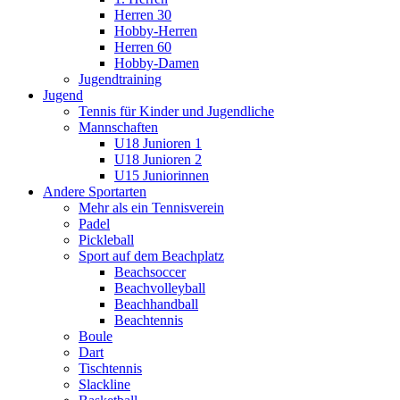
Herren 30
Hobby-Herren
Herren 60
Hobby-Damen
Jugendtraining
Jugend
Tennis für Kinder und Jugendliche
Mannschaften
U18 Junioren 1
U18 Junioren 2
U15 Juniorinnen
Andere Sportarten
Mehr als ein Tennisverein
Padel
Pickleball
Sport auf dem Beachplatz
Beachsoccer
Beachvolleyball
Beachhandball
Beachtennis
Boule
Dart
Tischtennis
Slackline