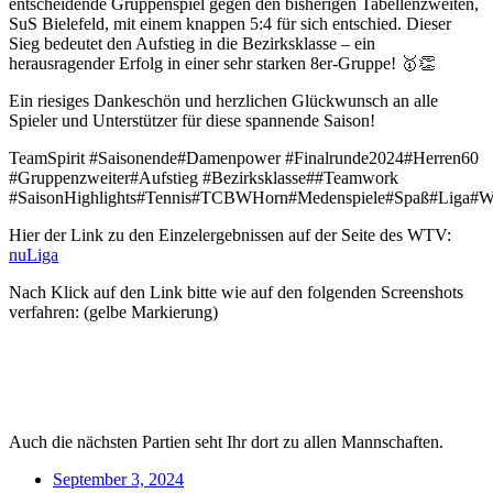
entscheidende Gruppenspiel gegen den bisherigen Tabellenzweiten,
SuS Bielefeld, mit einem knappen 5:4 für sich entschied. Dieser
Sieg bedeutet den Aufstieg in die Bezirksklasse – ein
herausragender Erfolg in einer sehr starken 8er-Gruppe! 🥇👏
Ein riesiges Dankeschön und herzlichen Glückwunsch an alle
Spieler und Unterstützer für diese spannende Saison!
TeamSpirit #Saisonende#Damenpower #Finalrunde2024#Herren60
#Gruppenzweiter#Aufstieg #Bezirksklasse##Teamwork
#SaisonHighlights#Tennis#TCBWHorn#Medenspiele#Spaß#Liga
Hier der Link zu den Einzelergebnissen auf der Seite des WTV:
nuLiga
Nach Klick auf den Link bitte wie auf den folgenden Screenshots
verfahren: (gelbe Markierung)
Auch die nächsten Partien seht Ihr dort zu allen Mannschaften.
September 3, 2024