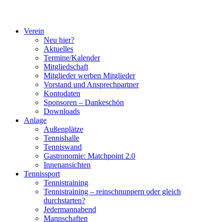
Verein
Neu hier?
Aktuelles
Termine/Kalender
Mitgliedschaft
Mitglieder werben Mitglieder
Vorstand und Ansprechpartner
Kontodaten
Sponsoren – Dankeschön
Downloads
Anlage
Außenplätze
Tennishalle
Tenniswand
Gastronomie: Matchpoint 2.0
Innenansichten
Tennissport
Tennistraining
Tennistraining – reinschnuppern oder gleich
durchstarten?
Jedermannabend
Mannschaften