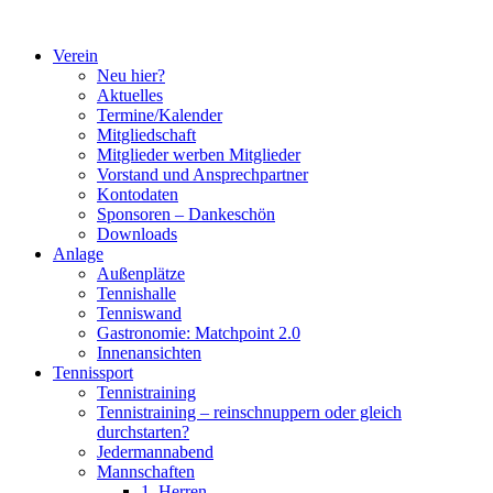
Zum
Inhalt
Verein
springen
Neu hier?
Aktuelles
Termine/Kalender
Mitgliedschaft
Mitglieder werben Mitglieder
Vorstand und Ansprechpartner
Kontodaten
Sponsoren – Dankeschön
Downloads
Anlage
Außenplätze
Tennishalle
Tenniswand
Gastronomie: Matchpoint 2.0
Innenansichten
Tennissport
Tennistraining
Tennistraining – reinschnuppern oder gleich
durchstarten?
Jedermannabend
Mannschaften
1. Herren