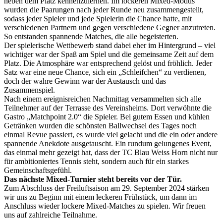
neben dem Platz kennenzulernen. Im lockeren Mixed-Modus
wurden die Paarungen nach jeder Runde neu zusammengestellt,
sodass jeder Spieler und jede Spielerin die Chance hatte, mit
verschiedenen Partnern und gegen verschiedene Gegner anzutreten.
So entstanden spannende Matches, die alle begeisterten.
Der spielerische Wettbewerb stand dabei eher im Hintergrund – viel
wichtiger war der Spaß am Spiel und die gemeinsame Zeit auf dem
Platz. Die Atmosphäre war entsprechend gelöst und fröhlich. Jeder
Satz war eine neue Chance, sich ein „Schleifchen“ zu verdienen,
doch der wahre Gewinn war der Austausch und das
Zusammenspiel.
Nach einem ereignisreichen Nachmittag versammelten sich alle
Teilnehmer auf der Terrasse des Vereinsheims. Dort verwöhnte die
Gastro „Matchpoint 2.0“ die Spieler. Bei gutem Essen und kühlen
Getränken wurden die schönsten Ballwechsel des Tages noch
einmal Revue passiert, es wurde viel gelacht und die ein oder andere
spannende Anekdote ausgetauscht. Ein rundum gelungenes Event,
das einmal mehr gezeigt hat, dass der TC Blau Weiss Horn nicht nur
für ambitioniertes Tennis steht, sondern auch für ein starkes
Gemeinschaftsgefühl.
Das nächste Mixed-Turnier steht bereits vor der Tür.
Zum Abschluss der Freiluftsaison am 29. September 2024 stärken
wir uns zu Beginn mit einem leckeren Frühstück, um dann im
Anschluss wieder lockere Mixed-Matches zu spielen. Wir freuen
uns auf zahlreiche Teilnahme.