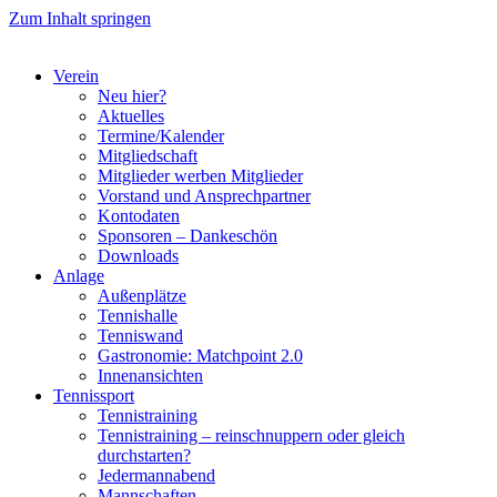
Zum Inhalt springen
Verein
Neu hier?
Aktuelles
Termine/Kalender
Mitgliedschaft
Mitglieder werben Mitglieder
Vorstand und Ansprechpartner
Kontodaten
Sponsoren – Dankeschön
Downloads
Anlage
Außenplätze
Tennishalle
Tenniswand
Gastronomie: Matchpoint 2.0
Innenansichten
Tennissport
Tennistraining
Tennistraining – reinschnuppern oder gleich
durchstarten?
Jedermannabend
Mannschaften