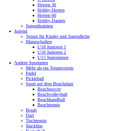
Herren 30
Hobby-Herren
Herren 60
Hobby-Damen
Jugendtraining
Jugend
Tennis für Kinder und Jugendliche
Mannschaften
U18 Junioren 1
U18 Junioren 2
U15 Juniorinnen
Andere Sportarten
Mehr als ein Tennisverein
Padel
Pickleball
Sport auf dem Beachplatz
Beachsoccer
Beachvolleyball
Beachhandball
Beachtennis
Boule
Dart
Tischtennis
Slackline