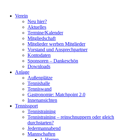
Zum
Inhalt
Verein
springen
Neu hier?
Aktuelles
Termine/Kalender
Mitgliedschaft
Mitglieder werben Mitglieder
Vorstand und Ansprechpartner
Kontodaten
Sponsoren – Dankeschön
Downloads
Anlage
Außenplätze
Tennishalle
Tenniswand
Gastronomie: Matchpoint 2.0
Innenansichten
Tennissport
Tennistraining
Tennistraining – reinschnuppern oder gleich
durchstarten?
Jedermannabend
Mannschaften
1. Herren