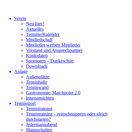
Verein
Neu hier?
Aktuelles
Termine/Kalender
Mitgliedschaft
Mitglieder werben Mitglieder
Vorstand und Ansprechpartner
Kontodaten
Sponsoren – Dankeschön
Downloads
Anlage
Außenplätze
Tennishalle
Tenniswand
Gastronomie: Matchpoint 2.0
Innenansichten
Tennissport
Tennistraining
Tennistraining – reinschnuppern oder gleich
durchstarten?
Jedermannabend
Mannschaften