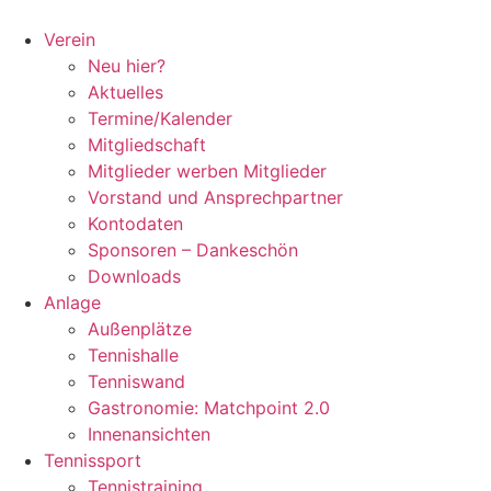
Zum
Inhalt
Verein
springen
Neu hier?
Aktuelles
Termine/Kalender
Mitgliedschaft
Mitglieder werben Mitglieder
Vorstand und Ansprechpartner
Kontodaten
Sponsoren – Dankeschön
Downloads
Anlage
Außenplätze
Tennishalle
Tenniswand
Gastronomie: Matchpoint 2.0
Innenansichten
Tennissport
Tennistraining