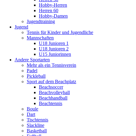
Hobby-Herren
Herren 60
Hobby-Damen
Jugendtraining
Jugend
Tennis für Kinder und Jugendliche
Mannschaften
U18 Junioren 1
U18 Junioren 2
U15 Juniorinnen
Andere Sportarten
Mehr als ein Tennisverein
Padel
Pickleball
Sport auf dem Beachplatz
Beachsoccer
Beachvolleyball
Beachhandball
Beachtennis
Boule
Dart
Tischtennis
Slackline
Basketball