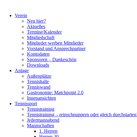
Zum
Inhalt
Verein
springen
Neu hier?
Aktuelles
Termine/Kalender
Mitgliedschaft
Mitglieder werben Mitglieder
Vorstand und Ansprechpartner
Kontodaten
Sponsoren – Dankeschön
Downloads
Anlage
Außenplätze
Tennishalle
Tenniswand
Gastronomie: Matchpoint 2.0
Innenansichten
Tennissport
Tennistraining
Tennistraining – reinschnuppern oder gleich durchstarten
Jedermannabend
Mannschaften
1. Herren
Herren 30