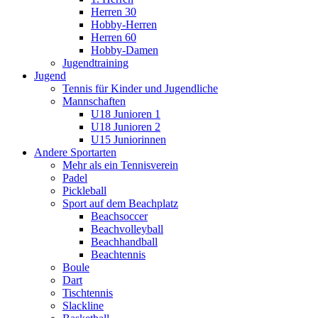
Herren 30
Hobby-Herren
Herren 60
Hobby-Damen
Jugendtraining
Jugend
Tennis für Kinder und Jugendliche
Mannschaften
U18 Junioren 1
U18 Junioren 2
U15 Juniorinnen
Andere Sportarten
Mehr als ein Tennisverein
Padel
Pickleball
Sport auf dem Beachplatz
Beachsoccer
Beachvolleyball
Beachhandball
Beachtennis
Boule
Dart
Tischtennis
Slackline