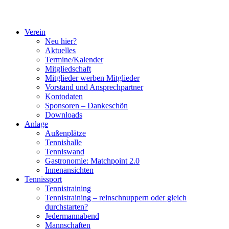
Verein
Neu hier?
Aktuelles
Termine/Kalender
Mitgliedschaft
Mitglieder werben Mitglieder
Vorstand und Ansprechpartner
Kontodaten
Sponsoren – Dankeschön
Downloads
Anlage
Außenplätze
Tennishalle
Tenniswand
Gastronomie: Matchpoint 2.0
Innenansichten
Tennissport
Tennistraining
Tennistraining – reinschnuppern oder gleich
durchstarten?
Jedermannabend
Mannschaften