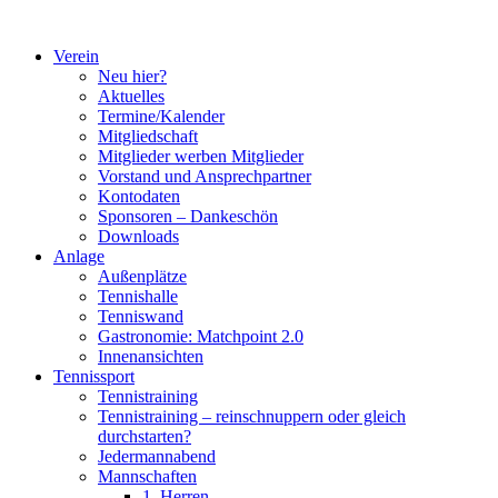
Zum
Inhalt
Verein
springen
Neu hier?
Aktuelles
Termine/Kalender
Mitgliedschaft
Mitglieder werben Mitglieder
Vorstand und Ansprechpartner
Kontodaten
Sponsoren – Dankeschön
Downloads
Anlage
Außenplätze
Tennishalle
Tenniswand
Gastronomie: Matchpoint 2.0
Innenansichten
Tennissport
Tennistraining
Tennistraining – reinschnuppern oder gleich
durchstarten?
Jedermannabend
Mannschaften
1. Herren