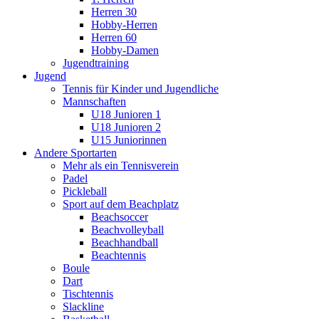
Herren 30
Hobby-Herren
Herren 60
Hobby-Damen
Jugendtraining
Jugend
Tennis für Kinder und Jugendliche
Mannschaften
U18 Junioren 1
U18 Junioren 2
U15 Juniorinnen
Andere Sportarten
Mehr als ein Tennisverein
Padel
Pickleball
Sport auf dem Beachplatz
Beachsoccer
Beachvolleyball
Beachhandball
Beachtennis
Boule
Dart
Tischtennis
Slackline