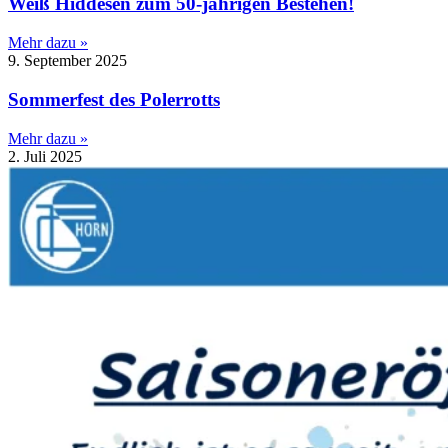
Weiß Hiddesen zum 50-jährigen Bestehen!
Mehr dazu »
9. September 2025
Sommerfest des Polerrotts
Mehr dazu »
2. Juli 2025