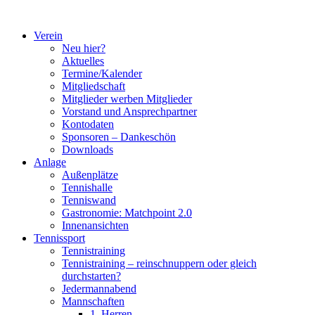
Zum
Inhalt
Verein
springen
Neu hier?
Aktuelles
Termine/Kalender
Mitgliedschaft
Mitglieder werben Mitglieder
Vorstand und Ansprechpartner
Kontodaten
Sponsoren – Dankeschön
Downloads
Anlage
Außenplätze
Tennishalle
Tenniswand
Gastronomie: Matchpoint 2.0
Innenansichten
Tennissport
Tennistraining
Tennistraining – reinschnuppern oder gleich
durchstarten?
Jedermannabend
Mannschaften
1. Herren