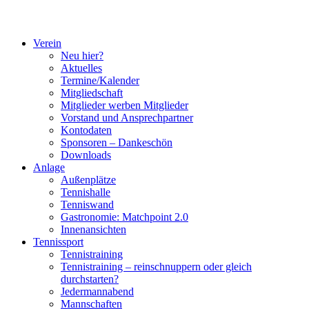
Verein
Neu hier?
Aktuelles
Termine/Kalender
Mitgliedschaft
Mitglieder werben Mitglieder
Vorstand und Ansprechpartner
Kontodaten
Sponsoren – Dankeschön
Downloads
Anlage
Außenplätze
Tennishalle
Tenniswand
Gastronomie: Matchpoint 2.0
Innenansichten
Tennissport
Tennistraining
Tennistraining – reinschnuppern oder gleich
durchstarten?
Jedermannabend
Mannschaften