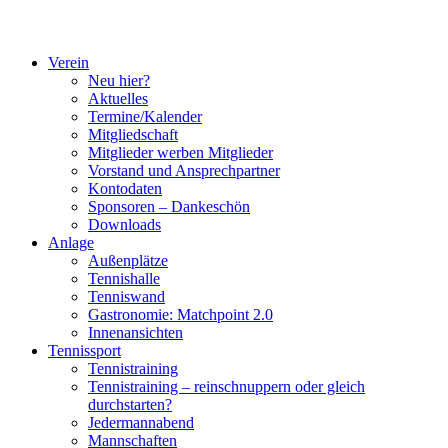
Verein
Neu hier?
Aktuelles
Termine/Kalender
Mitgliedschaft
Mitglieder werben Mitglieder
Vorstand und Ansprechpartner
Kontodaten
Sponsoren – Dankeschön
Downloads
Anlage
Außenplätze
Tennishalle
Tenniswand
Gastronomie: Matchpoint 2.0
Innenansichten
Tennissport
Tennistraining
Tennistraining – reinschnuppern oder gleich
durchstarten?
Jedermannabend
Mannschaften