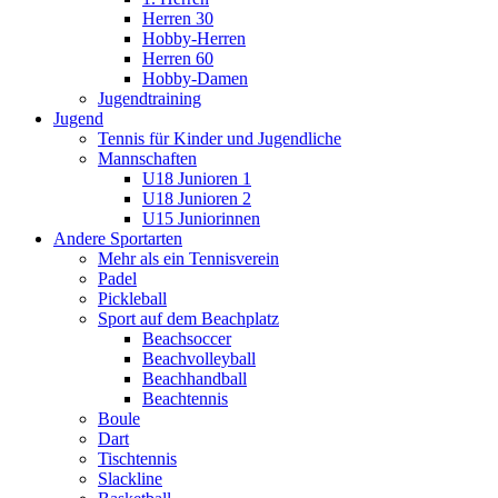
Herren 30
Hobby-Herren
Herren 60
Hobby-Damen
Jugendtraining
Jugend
Tennis für Kinder und Jugendliche
Mannschaften
U18 Junioren 1
U18 Junioren 2
U15 Juniorinnen
Andere Sportarten
Mehr als ein Tennisverein
Padel
Pickleball
Sport auf dem Beachplatz
Beachsoccer
Beachvolleyball
Beachhandball
Beachtennis
Boule
Dart
Tischtennis
Slackline