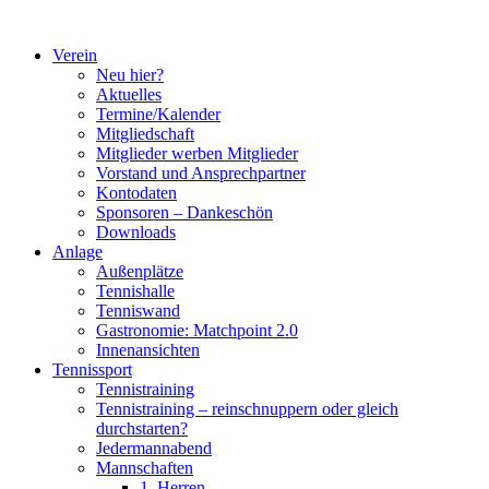
Zum
Inhalt
Verein
springen
Neu hier?
Aktuelles
Termine/Kalender
Mitgliedschaft
Mitglieder werben Mitglieder
Vorstand und Ansprechpartner
Kontodaten
Sponsoren – Dankeschön
Downloads
Anlage
Außenplätze
Tennishalle
Tenniswand
Gastronomie: Matchpoint 2.0
Innenansichten
Tennissport
Tennistraining
Tennistraining – reinschnuppern oder gleich
durchstarten?
Jedermannabend
Mannschaften
1. Herren