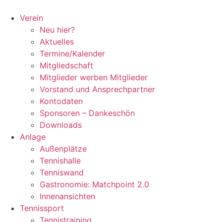
Zum
Inhalt
Verein
springen
Neu hier?
Aktuelles
Termine/Kalender
Mitgliedschaft
Mitglieder werben Mitglieder
Vorstand und Ansprechpartner
Kontodaten
Sponsoren – Dankeschön
Downloads
Anlage
Außenplätze
Tennishalle
Tenniswand
Gastronomie: Matchpoint 2.0
Innenansichten
Tennissport
Tennistraining