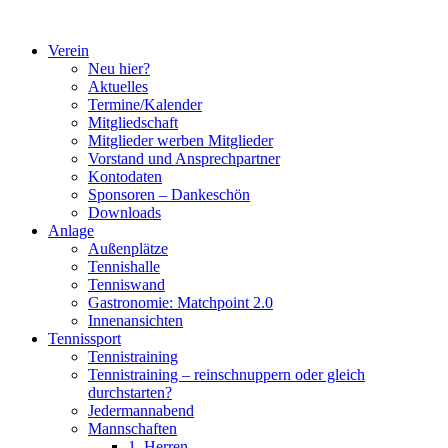
Zum
Inhalt
Verein
springen
Neu hier?
Aktuelles
Termine/Kalender
Mitgliedschaft
Mitglieder werben Mitglieder
Vorstand und Ansprechpartner
Kontodaten
Sponsoren – Dankeschön
Downloads
Anlage
Außenplätze
Tennishalle
Tenniswand
Gastronomie: Matchpoint 2.0
Innenansichten
Tennissport
Tennistraining
Tennistraining – reinschnuppern oder gleich
durchstarten?
Jedermannabend
Mannschaften
1. Herren