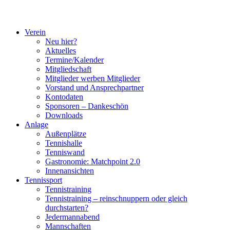
Verein
Neu hier?
Aktuelles
Termine/Kalender
Mitgliedschaft
Mitglieder werben Mitglieder
Vorstand und Ansprechpartner
Kontodaten
Sponsoren – Dankeschön
Downloads
Anlage
Außenplätze
Tennishalle
Tenniswand
Gastronomie: Matchpoint 2.0
Innenansichten
Tennissport
Tennistraining
Tennistraining – reinschnuppern oder gleich
durchstarten?
Jedermannabend
Mannschaften