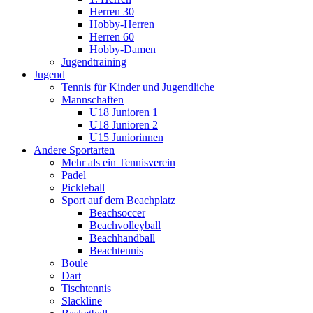
Herren 30
Hobby-Herren
Herren 60
Hobby-Damen
Jugendtraining
Jugend
Tennis für Kinder und Jugendliche
Mannschaften
U18 Junioren 1
U18 Junioren 2
U15 Juniorinnen
Andere Sportarten
Mehr als ein Tennisverein
Padel
Pickleball
Sport auf dem Beachplatz
Beachsoccer
Beachvolleyball
Beachhandball
Beachtennis
Boule
Dart
Tischtennis
Slackline