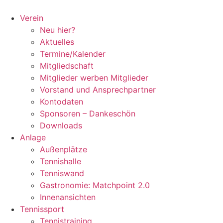
Zum
Inhalt
Verein
springen
Neu hier?
Aktuelles
Termine/Kalender
Mitgliedschaft
Mitglieder werben Mitglieder
Vorstand und Ansprechpartner
Kontodaten
Sponsoren – Dankeschön
Downloads
Anlage
Außenplätze
Tennishalle
Tenniswand
Gastronomie: Matchpoint 2.0
Innenansichten
Tennissport
Tennistraining