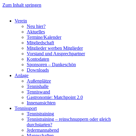
Zum Inhalt springen
Verein
Neu hier?
Aktuelles
Termine/Kalender
Mitgliedschaft
Mitglieder werben Mitglieder
Vorstand und Ansprechpartner
Kontodaten
Sponsoren – Dankeschön
Downloads
Anlage
Außenplätze
Tennishalle
Tenniswand
Gastronomie: Matchpoint 2.0
Innenansichten
Tennissport
Tennistraining
Tennistraining – reinschnuppern oder gleich
durchstarten?
Jedermannabend
Mannschaften