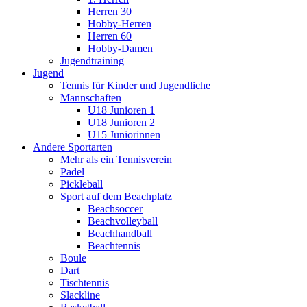
Herren 30
Hobby-Herren
Herren 60
Hobby-Damen
Jugendtraining
Jugend
Tennis für Kinder und Jugendliche
Mannschaften
U18 Junioren 1
U18 Junioren 2
U15 Juniorinnen
Andere Sportarten
Mehr als ein Tennisverein
Padel
Pickleball
Sport auf dem Beachplatz
Beachsoccer
Beachvolleyball
Beachhandball
Beachtennis
Boule
Dart
Tischtennis
Slackline