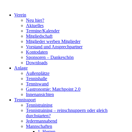
Zum
Inhalt
Verein
springen
Neu hier?
Aktuelles
Termine/Kalender
Mitgliedschaft
Mitglieder werben Mitglieder
Vorstand und Ansprechpartner
Kontodaten
Sponsoren – Dankeschön
Downloads
Anlage
Außenplätze
Tennishalle
Tenniswand
Gastronomie: Matchpoint 2.0
Innenansichten
Tennissport
Tennistraining
Tennistraining – reinschnuppern oder gleich
durchstarten?
Jedermannabend
Mannschaften
1. Herren