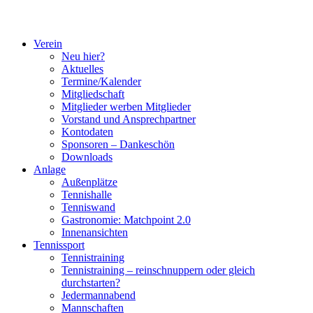
Verein
Neu hier?
Aktuelles
Termine/Kalender
Mitgliedschaft
Mitglieder werben Mitglieder
Vorstand und Ansprechpartner
Kontodaten
Sponsoren – Dankeschön
Downloads
Anlage
Außenplätze
Tennishalle
Tenniswand
Gastronomie: Matchpoint 2.0
Innenansichten
Tennissport
Tennistraining
Tennistraining – reinschnuppern oder gleich
durchstarten?
Jedermannabend
Mannschaften