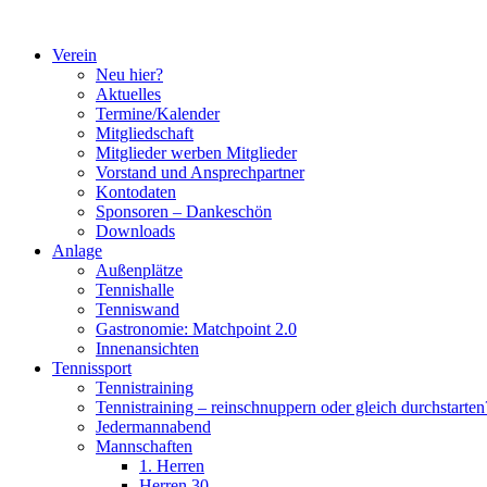
Zum
Inhalt
Verein
springen
Neu hier?
Aktuelles
Termine/Kalender
Mitgliedschaft
Mitglieder werben Mitglieder
Vorstand und Ansprechpartner
Kontodaten
Sponsoren – Dankeschön
Downloads
Anlage
Außenplätze
Tennishalle
Tenniswand
Gastronomie: Matchpoint 2.0
Innenansichten
Tennissport
Tennistraining
Tennistraining – reinschnuppern oder gleich durchstarten
Jedermannabend
Mannschaften
1. Herren
Herren 30