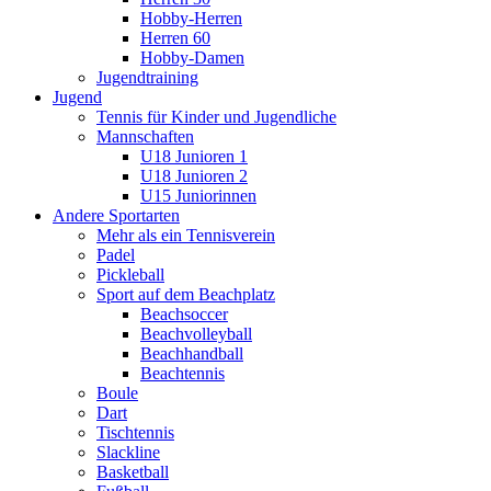
Hobby-Herren
Herren 60
Hobby-Damen
Jugendtraining
Jugend
Tennis für Kinder und Jugendliche
Mannschaften
U18 Junioren 1
U18 Junioren 2
U15 Juniorinnen
Andere Sportarten
Mehr als ein Tennisverein
Padel
Pickleball
Sport auf dem Beachplatz
Beachsoccer
Beachvolleyball
Beachhandball
Beachtennis
Boule
Dart
Tischtennis
Slackline
Basketball