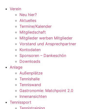
Zum
Inhalt
Verein
springen
Neu hier?
Aktuelles
Termine/Kalender
Mitgliedschaft
Mitglieder werben Mitglieder
Vorstand und Ansprechpartner
Kontodaten
Sponsoren – Dankeschön
Downloads
Anlage
Außenplätze
Tennishalle
Tenniswand
Gastronomie: Matchpoint 2.0
Innenansichten
Tennissport
Tennistraining