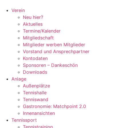
Zum
Inhalt
Verein
springen
Neu hier?
Aktuelles
Termine/Kalender
Mitgliedschaft
Mitglieder werben Mitglieder
Vorstand und Ansprechpartner
Kontodaten
Sponsoren – Dankeschön
Downloads
Anlage
Außenplätze
Tennishalle
Tenniswand
Gastronomie: Matchpoint 2.0
Innenansichten
Tennissport
Tennistraining