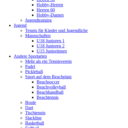
Hobby-Herren
Herren 60
Hobby-Damen
Jugendtraining
Jugend
Tennis für Kinder und Jugendliche
Mannschaften
U18 Junioren 1
U18 Junioren 2
U15 Juniorinnen
Andere Sportarten
Mehr als ein Tennisverein
Padel
Pickleball
Sport auf dem Beachplatz
Beachsoccer
Beachvolleyball
Beachhandball
Beachtennis
Boule
Dart
Tischtennis
Slackline
Basketball