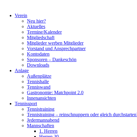
Zum
Inhalt
Verein
springen
Neu hier?
Aktuelles
Termine/Kalender
Mitgliedschaft
Mitglieder werben Mitglieder
Vorstand und Ansprechpartner
Kontodaten
Sponsoren – Dankeschön
Downloads
Anlage
Außenplätze
Tennishalle
Tenniswand
Gastronomie: Matchpoint 2.0
Innenansichten
Tennissport
Tennistraining
Tennistraining – reinschnuppern oder gleich durchstarten
Jedermannabend
Mannschaften
1. Herren
Herren 30