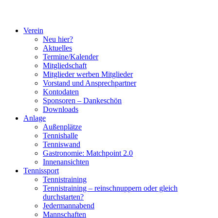
Verein
Neu hier?
Aktuelles
Termine/Kalender
Mitgliedschaft
Mitglieder werben Mitglieder
Vorstand und Ansprechpartner
Kontodaten
Sponsoren – Dankeschön
Downloads
Anlage
Außenplätze
Tennishalle
Tenniswand
Gastronomie: Matchpoint 2.0
Innenansichten
Tennissport
Tennistraining
Tennistraining – reinschnuppern oder gleich
durchstarten?
Jedermannabend
Mannschaften