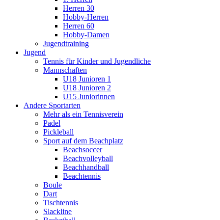
Herren 30
Hobby-Herren
Herren 60
Hobby-Damen
Jugendtraining
Jugend
Tennis für Kinder und Jugendliche
Mannschaften
U18 Junioren 1
U18 Junioren 2
U15 Juniorinnen
Andere Sportarten
Mehr als ein Tennisverein
Padel
Pickleball
Sport auf dem Beachplatz
Beachsoccer
Beachvolleyball
Beachhandball
Beachtennis
Boule
Dart
Tischtennis
Slackline