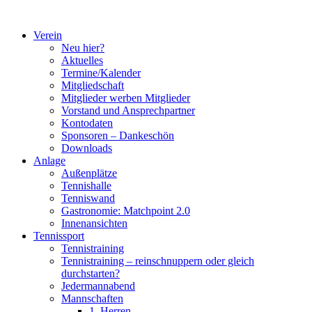
Zum
Inhalt
Verein
springen
Neu hier?
Aktuelles
Termine/Kalender
Mitgliedschaft
Mitglieder werben Mitglieder
Vorstand und Ansprechpartner
Kontodaten
Sponsoren – Dankeschön
Downloads
Anlage
Außenplätze
Tennishalle
Tenniswand
Gastronomie: Matchpoint 2.0
Innenansichten
Tennissport
Tennistraining
Tennistraining – reinschnuppern oder gleich
durchstarten?
Jedermannabend
Mannschaften
1. Herren