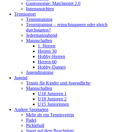
Gastronomie: Matchpoint 2.0
Innenansichten
Tennissport
Tennistraining
Tennistraining – reinschnuppern oder gleich
durchstarten?
Jedermannabend
Mannschaften
1. Herren
Herren 30
Hobby-Herren
Herren 60
Hobby-Damen
Jugendtraining
Jugend
Tennis für Kinder und Jugendliche
Mannschaften
U18 Junioren 1
U18 Junioren 2
U15 Juniorinnen
Andere Sportarten
Mehr als ein Tennisverein
Padel
Pickleball
Sport auf dem Beachplatz