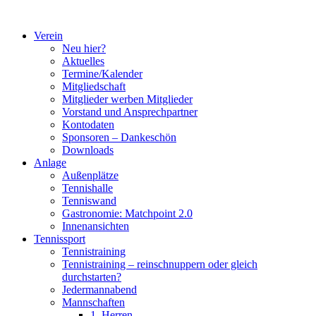
Zum
Inhalt
Verein
springen
Neu hier?
Aktuelles
Termine/Kalender
Mitgliedschaft
Mitglieder werben Mitglieder
Vorstand und Ansprechpartner
Kontodaten
Sponsoren – Dankeschön
Downloads
Anlage
Außenplätze
Tennishalle
Tenniswand
Gastronomie: Matchpoint 2.0
Innenansichten
Tennissport
Tennistraining
Tennistraining – reinschnuppern oder gleich
durchstarten?
Jedermannabend
Mannschaften
1. Herren