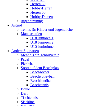
Herren 30
Hobby-Herren
Herren 60
Hobby-Damen
Jugendtraining
Jugend
Tennis für Kinder und Jugendliche
Mannschaften
U18 Junioren 1
U18 Junioren 2
U15 Juniorinnen
Andere Sportarten
Mehr als ein Tennisverein
Padel
Pickleball
Sport auf dem Beachplatz
Beachsoccer
Beachvolleyball
Beachhandball
Beachtennis
Boule
Dart
Tischtennis
Slackline