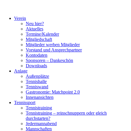
Verein
Neu hier?
Aktuelles
Termine/Kalender
Mitgliedschaft
Mitglieder werben Mitglieder
Vorstand und Ansprechpartner
Kontodaten
Sponsoren – Dankeschön
Downloads
Anlage
Außenplätze
Tennishalle
Tenniswand
Gastronomie: Matchpoint 2.0
Innenansichten
Tennissport
Tennistraining
Tennistraining – reinschnuppern oder gleich
durchstarten?
Jedermannabend
Mannschaften