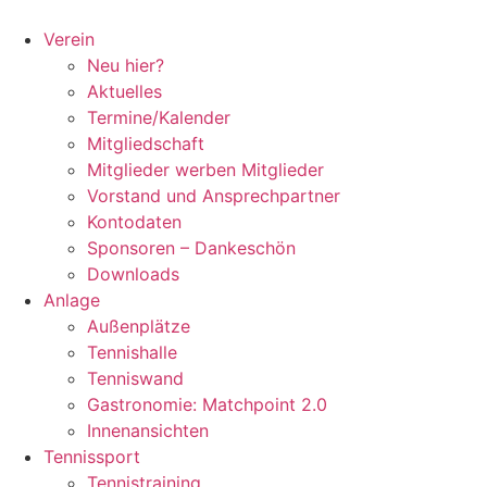
Zum
Inhalt
Verein
springen
Neu hier?
Aktuelles
Termine/Kalender
Mitgliedschaft
Mitglieder werben Mitglieder
Vorstand und Ansprechpartner
Kontodaten
Sponsoren – Dankeschön
Downloads
Anlage
Außenplätze
Tennishalle
Tenniswand
Gastronomie: Matchpoint 2.0
Innenansichten
Tennissport
Tennistraining