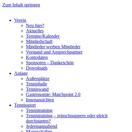
Zum Inhalt springen
Verein
Neu hier?
Aktuelles
Termine/Kalender
Mitgliedschaft
Mitglieder werben Mitglieder
Vorstand und Ansprechpartner
Kontodaten
Sponsoren – Dankeschön
Downloads
Anlage
Außenplätze
Tennishalle
Tenniswand
Gastronomie: Matchpoint 2.0
Innenansichten
Tennissport
Tennistraining
Tennistraining – reinschnuppern oder gleich
durchstarten?
Jedermannabend
Mannschaften