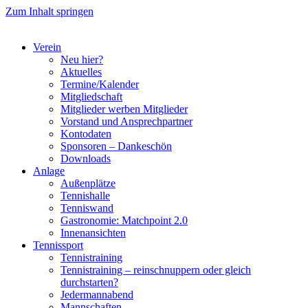
Zum Inhalt springen
Verein
Neu hier?
Aktuelles
Termine/Kalender
Mitgliedschaft
Mitglieder werben Mitglieder
Vorstand und Ansprechpartner
Kontodaten
Sponsoren – Dankeschön
Downloads
Anlage
Außenplätze
Tennishalle
Tenniswand
Gastronomie: Matchpoint 2.0
Innenansichten
Tennissport
Tennistraining
Tennistraining – reinschnuppern oder gleich
durchstarten?
Jedermannabend
Mannschaften