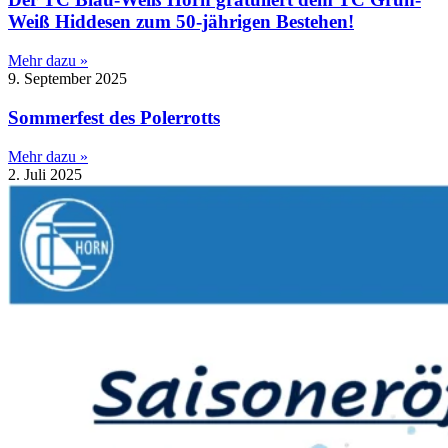
Weiß Hiddesen zum 50-jährigen Bestehen!
Mehr dazu »
9. September 2025
Sommerfest des Polerrotts
Mehr dazu »
2. Juli 2025