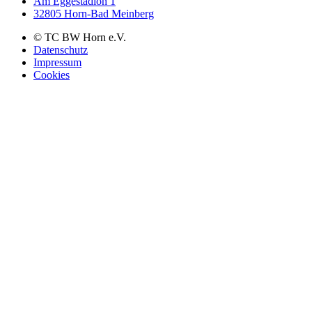
Am Eggestadion 1
32805 Horn-Bad Meinberg
© TC BW Horn e.V.
Datenschutz
Impressum
Cookies