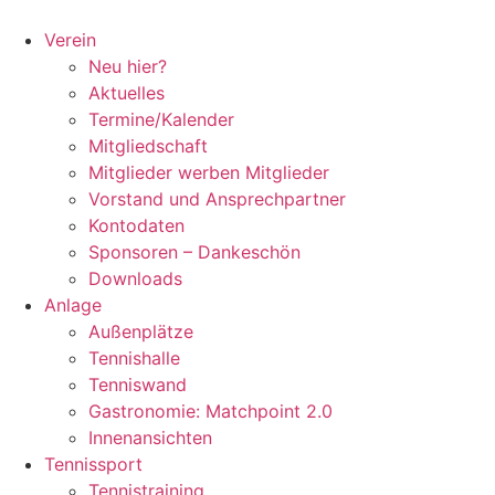
Zum
Inhalt
Verein
springen
Neu hier?
Aktuelles
Termine/Kalender
Mitgliedschaft
Mitglieder werben Mitglieder
Vorstand und Ansprechpartner
Kontodaten
Sponsoren – Dankeschön
Downloads
Anlage
Außenplätze
Tennishalle
Tenniswand
Gastronomie: Matchpoint 2.0
Innenansichten
Tennissport
Tennistraining