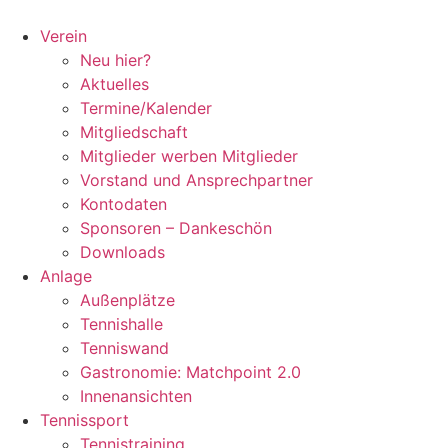
Zum
Inhalt
Verein
springen
Neu hier?
Aktuelles
Termine/Kalender
Mitgliedschaft
Mitglieder werben Mitglieder
Vorstand und Ansprechpartner
Kontodaten
Sponsoren – Dankeschön
Downloads
Anlage
Außenplätze
Tennishalle
Tenniswand
Gastronomie: Matchpoint 2.0
Innenansichten
Tennissport
Tennistraining