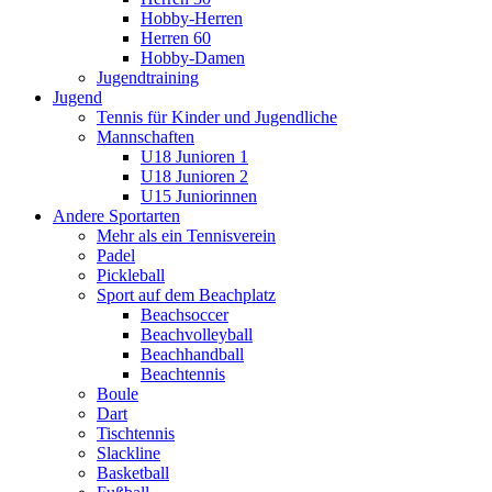
Hobby-Herren
Herren 60
Hobby-Damen
Jugendtraining
Jugend
Tennis für Kinder und Jugendliche
Mannschaften
U18 Junioren 1
U18 Junioren 2
U15 Juniorinnen
Andere Sportarten
Mehr als ein Tennisverein
Padel
Pickleball
Sport auf dem Beachplatz
Beachsoccer
Beachvolleyball
Beachhandball
Beachtennis
Boule
Dart
Tischtennis
Slackline
Basketball