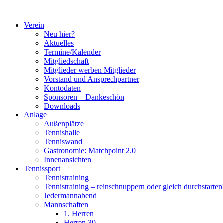
Zum
Inhalt
Verein
springen
Neu hier?
Aktuelles
Termine/Kalender
Mitgliedschaft
Mitglieder werben Mitglieder
Vorstand und Ansprechpartner
Kontodaten
Sponsoren – Dankeschön
Downloads
Anlage
Außenplätze
Tennishalle
Tenniswand
Gastronomie: Matchpoint 2.0
Innenansichten
Tennissport
Tennistraining
Tennistraining – reinschnuppern oder gleich durchstarten
Jedermannabend
Mannschaften
1. Herren
Herren 30