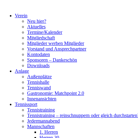
Zum
Inhalt
Verein
springen
Neu hier?
Aktuelles
Termine/Kalender
Mitgliedschaft
Mitglieder werben Mitglieder
Vorstand und Ansprechpartner
Kontodaten
Sponsoren – Dankeschön
Downloads
Anlage
Außenplätze
Tennishalle
Tenniswand
Gastronomie: Matchpoint 2.0
Innenansichten
Tennissport
Tennistraining
Tennistraining – reinschnuppern oder gleich durchstarten
Jedermannabend
Mannschaften
1. Herren
Herren 30