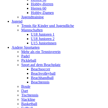
Hobby-Herren
Herren 60
Hobby-Damen
Jugendtraining
Jugend
Tennis für Kinder und Jugendliche
Mannschaften
U18 Junioren 1
U18 Junioren 2
U15 Juniorinnen
Andere Sportarten
Mehr als ein Tennisverein
Padel
Pickleball
Sport auf dem Beachplatz
Beachsoccer
Beachvolleyball
Beachhandball
Beachtennis
Boule
Dart
Tischtennis
Slackline
Basketball