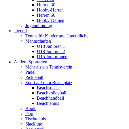
Herren 30
Hobby-Herren
Herren 60
Hobby-Damen
Jugendtraining
Jugend
Tennis für Kinder und Jugendliche
Mannschaften
U18 Junioren 1
U18 Junioren 2
U15 Juniorinnen
Andere Sportarten
Mehr als ein Tennisverein
Padel
Pickleball
Sport auf dem Beachplatz
Beachsoccer
Beachvolleyball
Beachhandball
Beachtennis
Boule
Dart
Tischtennis
Slackline