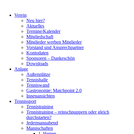
Zum
Inhalt
Verein
springen
Neu hier?
Aktuelles
Termine/Kalender
Mitgliedschaft
Mitglieder werben Mitglieder
Vorstand und Ansprechpartner
Kontodaten
Sponsoren – Dankeschön
Downloads
Anlage
Außenplätze
Tennishalle
Tenniswand
Gastronomie: Matchpoint 2.0
Innenansichten
Tennissport
Tennistraining
Tennistraining – reinschnuppern oder gleich
durchstarten?
Jedermannabend
Mannschaften
1. Herren