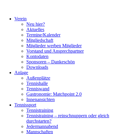
Verein
Neu hier?
Aktuelles
Termine/Kalender
Mitgliedschaft
Mitglieder werben Mitglieder
Vorstand und Ansprechpartner
Kontodaten
Sponsoren – Dankeschön
Downloads
Anlage
Außenplätze
Tennishalle
Tenniswand
Gastronomie: Matchpoint 2.0
Innenansichten
Tennissport
Tennistraining
Tennistraining – reinschnuppern oder gleich
durchstarten?
Jedermannabend
Mannschaften