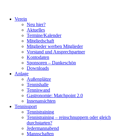
Verein
Neu hier?
Aktuelles
Termine/Kalender
Mitgliedschaft
Mitglieder werben Mitglieder
Vorstand und Ansprechpartner
Kontodaten
Sponsoren – Dankeschön
Downloads
Anlage
Außenplätze
Tennishalle
Tenniswand
Gastronomie: Matchpoint 2.0
Innenansichten
Tennissport
Tennistraining
Tennistraining – reinschnuppern oder gleich
durchstarten?
Jedermannabend
Mannschaften