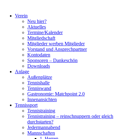
Zum
Inhalt
Verein
springen
Neu hier?
Aktuelles
Termine/Kalender
Mitgliedschaft
Mitglieder werben Mitglieder
Vorstand und Ansprechpartner
Kontodaten
Sponsoren – Dankeschön
Downloads
Anlage
Außenplätze
Tennishalle
Tenniswand
Gastronomie: Matchpoint 2.0
Innenansichten
Tennissport
Tennistraining
Tennistraining – reinschnuppern oder gleich
durchstarten?
Jedermannabend
Mannschaften
1. Herren