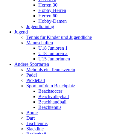
Herren 30
Hobby-Herren
Herren 60
Hobby-Damen
Jugendtraining
Jugend
Tennis für Kinder und Jugendliche
Mannschaften
U18 Junioren 1
U18 Junioren 2
U15 Juniorinnen
Andere Sportarten
Mehr als ein Tennisverein
Padel
Pickleball
Sport auf dem Beachplatz
Beachsoccer
Beachvolleyball
Beachhandball
Beachtennis
Boule
Dart
Tischtennis
Slackline