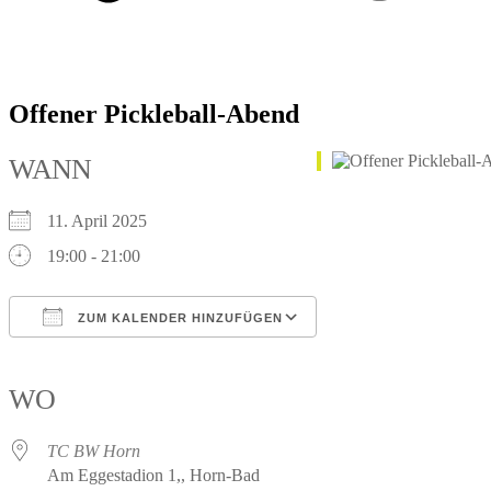
Offener Pickleball-Abend
WANN
11. April 2025
19:00 - 21:00
ZUM KALENDER HINZUFÜGEN
ICS herunterladen
Google Kalender
iCalendar
Office 365
Outlook Live
WO
TC BW Horn
Am Eggestadion 1,, Horn-Bad