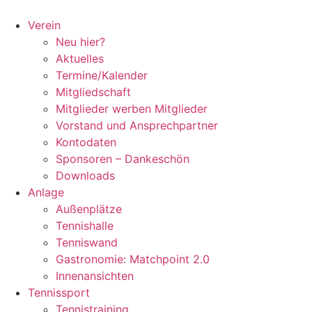
Zum
Inhalt
Verein
springen
Neu hier?
Aktuelles
Termine/Kalender
Mitgliedschaft
Mitglieder werben Mitglieder
Vorstand und Ansprechpartner
Kontodaten
Sponsoren – Dankeschön
Downloads
Anlage
Außenplätze
Tennishalle
Tenniswand
Gastronomie: Matchpoint 2.0
Innenansichten
Tennissport
Tennistraining