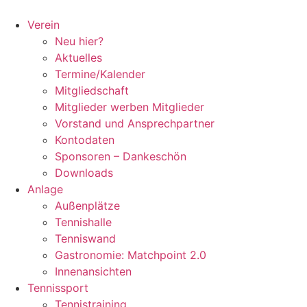
Zum
Inhalt
Verein
springen
Neu hier?
Aktuelles
Termine/Kalender
Mitgliedschaft
Mitglieder werben Mitglieder
Vorstand und Ansprechpartner
Kontodaten
Sponsoren – Dankeschön
Downloads
Anlage
Außenplätze
Tennishalle
Tenniswand
Gastronomie: Matchpoint 2.0
Innenansichten
Tennissport
Tennistraining