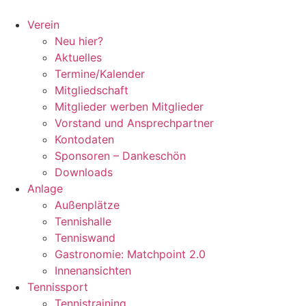
Zum
Inhalt
Verein
springen
Neu hier?
Aktuelles
Termine/Kalender
Mitgliedschaft
Mitglieder werben Mitglieder
Vorstand und Ansprechpartner
Kontodaten
Sponsoren – Dankeschön
Downloads
Anlage
Außenplätze
Tennishalle
Tenniswand
Gastronomie: Matchpoint 2.0
Innenansichten
Tennissport
Tennistraining