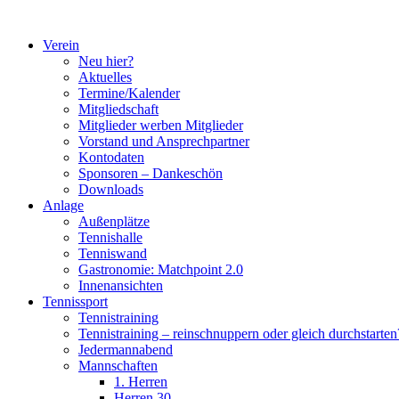
Zum
Inhalt
Verein
springen
Neu hier?
Aktuelles
Termine/Kalender
Mitgliedschaft
Mitglieder werben Mitglieder
Vorstand und Ansprechpartner
Kontodaten
Sponsoren – Dankeschön
Downloads
Anlage
Außenplätze
Tennishalle
Tenniswand
Gastronomie: Matchpoint 2.0
Innenansichten
Tennissport
Tennistraining
Tennistraining – reinschnuppern oder gleich durchstarten
Jedermannabend
Mannschaften
1. Herren
Herren 30