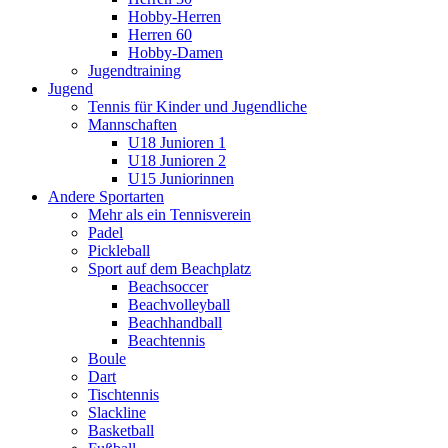
Hobby-Herren
Herren 60
Hobby-Damen
Jugendtraining
Jugend
Tennis für Kinder und Jugendliche
Mannschaften
U18 Junioren 1
U18 Junioren 2
U15 Juniorinnen
Andere Sportarten
Mehr als ein Tennisverein
Padel
Pickleball
Sport auf dem Beachplatz
Beachsoccer
Beachvolleyball
Beachhandball
Beachtennis
Boule
Dart
Tischtennis
Slackline
Basketball