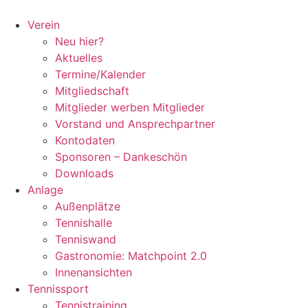
Zum
Inhalt
Verein
springen
Neu hier?
Aktuelles
Termine/Kalender
Mitgliedschaft
Mitglieder werben Mitglieder
Vorstand und Ansprechpartner
Kontodaten
Sponsoren – Dankeschön
Downloads
Anlage
Außenplätze
Tennishalle
Tenniswand
Gastronomie: Matchpoint 2.0
Innenansichten
Tennissport
Tennistraining