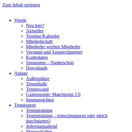
Zum Inhalt springen
Verein
Neu hier?
Aktuelles
Termine/Kalender
Mitgliedschaft
Mitglieder werben Mitglieder
Vorstand und Ansprechpartner
Kontodaten
Sponsoren – Dankeschön
Downloads
Anlage
Außenplätze
Tennishalle
Tenniswand
Gastronomie: Matchpoint 2.0
Innenansichten
Tennissport
Tennistraining
Tennistraining – reinschnuppern oder gleich
durchstarten?
Jedermannabend
Mannschaften