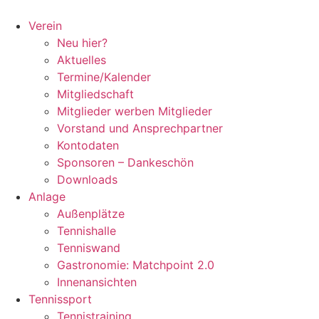
Zum
Inhalt
Verein
springen
Neu hier?
Aktuelles
Termine/Kalender
Mitgliedschaft
Mitglieder werben Mitglieder
Vorstand und Ansprechpartner
Kontodaten
Sponsoren – Dankeschön
Downloads
Anlage
Außenplätze
Tennishalle
Tenniswand
Gastronomie: Matchpoint 2.0
Innenansichten
Tennissport
Tennistraining