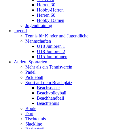
Herren 30
Hobby-Herren
Herren 60
Hobby-Damen
Jugendtraining
Jugend
Tennis für Kinder und Jugendliche
Mannschaften
U18 Junioren 1
U18 Junioren 2
U15 Juniorinnen
Andere Sportarten
Mehr als ein Tennisverein
Padel
Pickleball
Sport auf dem Beachplatz
Beachsoccer
Beachvolleyball
Beachhandball
Beachtennis
Boule
Dart
Tischtennis
Slackline