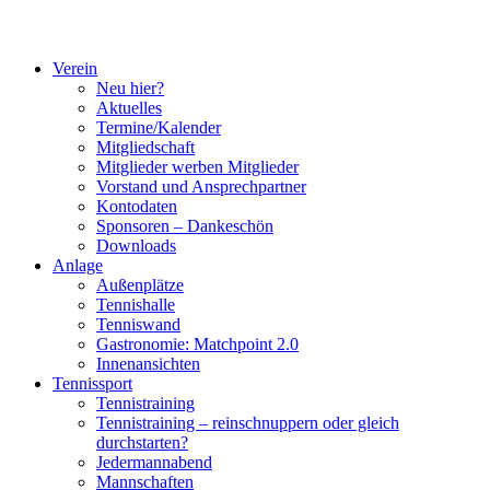
Verein
Neu hier?
Aktuelles
Termine/Kalender
Mitgliedschaft
Mitglieder werben Mitglieder
Vorstand und Ansprechpartner
Kontodaten
Sponsoren – Dankeschön
Downloads
Anlage
Außenplätze
Tennishalle
Tenniswand
Gastronomie: Matchpoint 2.0
Innenansichten
Tennissport
Tennistraining
Tennistraining – reinschnuppern oder gleich
durchstarten?
Jedermannabend
Mannschaften