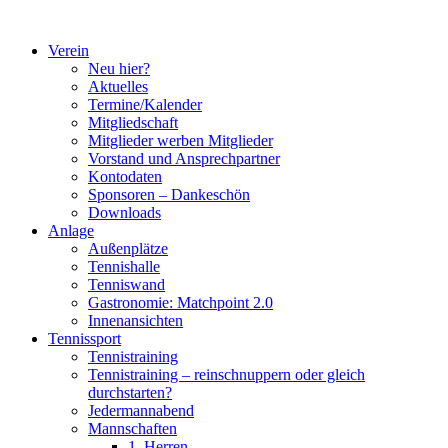
Zum
Inhalt
Verein
springen
Neu hier?
Aktuelles
Termine/Kalender
Mitgliedschaft
Mitglieder werben Mitglieder
Vorstand und Ansprechpartner
Kontodaten
Sponsoren – Dankeschön
Downloads
Anlage
Außenplätze
Tennishalle
Tenniswand
Gastronomie: Matchpoint 2.0
Innenansichten
Tennissport
Tennistraining
Tennistraining – reinschnuppern oder gleich
durchstarten?
Jedermannabend
Mannschaften
1. Herren