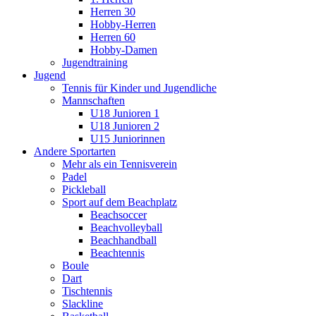
Herren 30
Hobby-Herren
Herren 60
Hobby-Damen
Jugendtraining
Jugend
Tennis für Kinder und Jugendliche
Mannschaften
U18 Junioren 1
U18 Junioren 2
U15 Juniorinnen
Andere Sportarten
Mehr als ein Tennisverein
Padel
Pickleball
Sport auf dem Beachplatz
Beachsoccer
Beachvolleyball
Beachhandball
Beachtennis
Boule
Dart
Tischtennis
Slackline