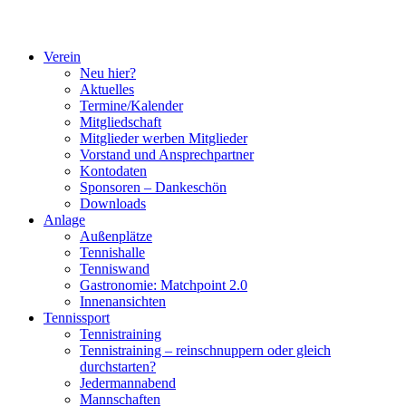
Verein
Neu hier?
Aktuelles
Termine/Kalender
Mitgliedschaft
Mitglieder werben Mitglieder
Vorstand und Ansprechpartner
Kontodaten
Sponsoren – Dankeschön
Downloads
Anlage
Außenplätze
Tennishalle
Tenniswand
Gastronomie: Matchpoint 2.0
Innenansichten
Tennissport
Tennistraining
Tennistraining – reinschnuppern oder gleich
durchstarten?
Jedermannabend
Mannschaften