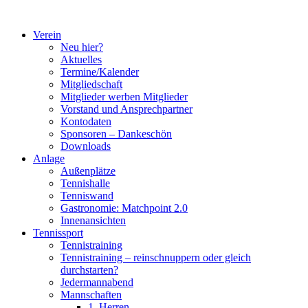
Zum
Inhalt
Verein
springen
Neu hier?
Aktuelles
Termine/Kalender
Mitgliedschaft
Mitglieder werben Mitglieder
Vorstand und Ansprechpartner
Kontodaten
Sponsoren – Dankeschön
Downloads
Anlage
Außenplätze
Tennishalle
Tenniswand
Gastronomie: Matchpoint 2.0
Innenansichten
Tennissport
Tennistraining
Tennistraining – reinschnuppern oder gleich
durchstarten?
Jedermannabend
Mannschaften
1. Herren