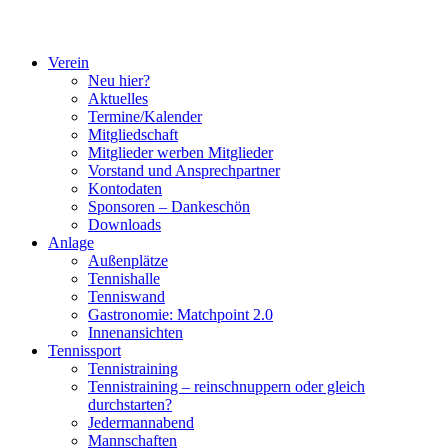
Verein
Neu hier?
Aktuelles
Termine/Kalender
Mitgliedschaft
Mitglieder werben Mitglieder
Vorstand und Ansprechpartner
Kontodaten
Sponsoren – Dankeschön
Downloads
Anlage
Außenplätze
Tennishalle
Tenniswand
Gastronomie: Matchpoint 2.0
Innenansichten
Tennissport
Tennistraining
Tennistraining – reinschnuppern oder gleich
durchstarten?
Jedermannabend
Mannschaften