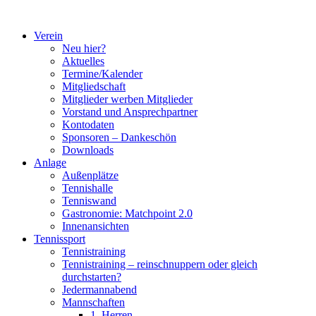
Zum
Inhalt
Verein
springen
Neu hier?
Aktuelles
Termine/Kalender
Mitgliedschaft
Mitglieder werben Mitglieder
Vorstand und Ansprechpartner
Kontodaten
Sponsoren – Dankeschön
Downloads
Anlage
Außenplätze
Tennishalle
Tenniswand
Gastronomie: Matchpoint 2.0
Innenansichten
Tennissport
Tennistraining
Tennistraining – reinschnuppern oder gleich
durchstarten?
Jedermannabend
Mannschaften
1. Herren