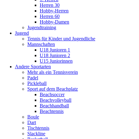
Herren 30
Hobby-Herren
Herren 60
Hobby-Damen
Jugendtraining
Jugend
Tennis für Kinder und Jugendliche
Mannschaften
U18 Junioren 1
U18 Junioren 2
U15 Juniorinnen
Andere Sportarten
Mehr als ein Tennisverein
Padel
Pickleball
Sport auf dem Beachplatz
Beachsoccer
Beachvolleyball
Beachhandball
Beachtennis
Boule
Dart
Tischtennis
Slackline